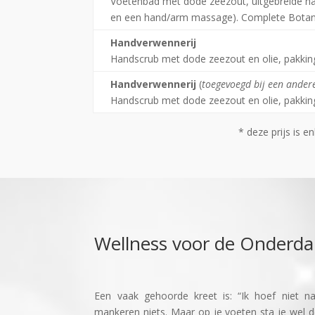
Voetenbad met dode zeezout, uitgebreide han
en een hand/arm massage). Complete Botani
Handverwennerij
Handscrub met dode zeezout en olie, pakki
Handverwennerij
(
toegevoegd bij een ander
Handscrub met dode zeezout en olie, pakki
* deze prijs is e
Wellness voor de Onderda
Een vaak gehoorde kreet is: “Ik hoef niet n
mankeren niets. Maar op je voeten sta je wel d