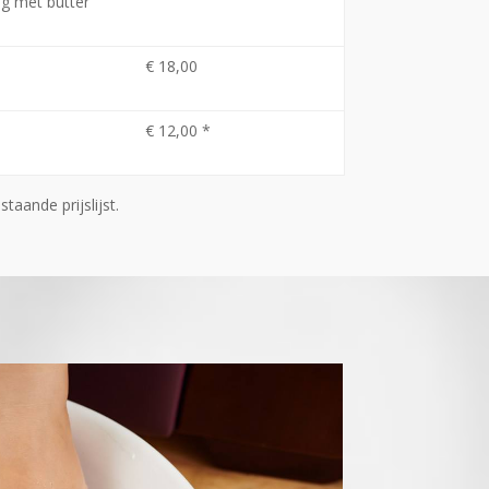
ng met butter
€ 18,00
€ 12,00 *
taande prijslijst.