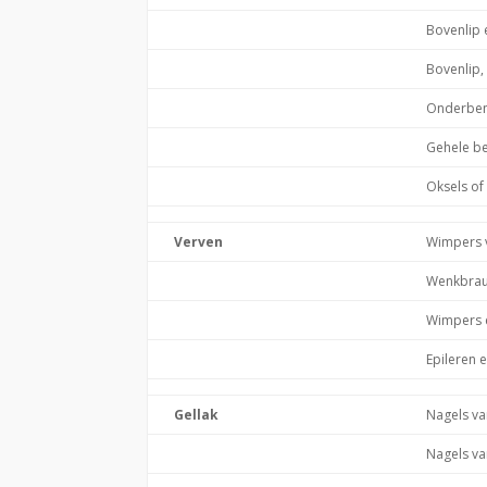
Bovenlip 
Bovenlip,
Onderben
Gehele b
Oksels of
Verven
Wimpers 
Wenkbrau
Wimpers 
Epileren 
Gellak
Nagels va
Nagels va