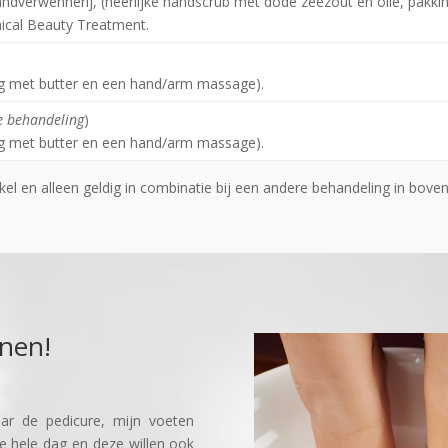
dverwennerij, (heerlijke handscrub met dode zeezout en olie, pakki
cal Beauty Treatment.
ng met butter en een hand/arm massage).
e behandeling
)
ng met butter en een hand/arm massage).
nkel en alleen geldig in combinatie bij een andere behandeling in bovens
nen!
aar de pedicure, mijn voeten
e hele dag en deze willen ook